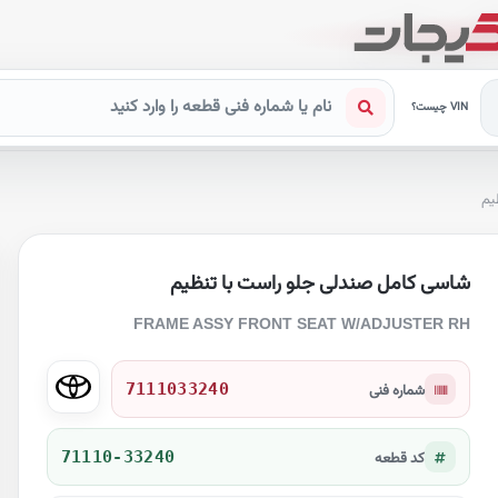
VIN چیست؟
یم
شاسی کامل صندلی جلو راست با تنظیم
FRAME ASSY FRONT SEAT W/ADJUSTER RH
7111033240
شماره فنی
71110-33240
کد قطعه