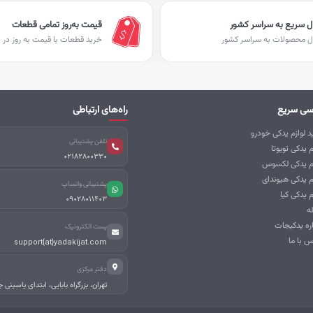
ل سریع به سراسر کشور
قیمت به‌روز تمامی قطعات
ل محصولات به سراسر کشور
خرید قطعات با قیمت به روز در ا
سی سریع
راه‌های ارتباطی
 لوازم یدکی خودرو
تلفن پشتیبانی
م یدکی تویوتا
02182800330
زم یدکی لکسوس
م یدکی هیوندای
پشتیبانی واتساپ
م یدکی کیا
09028011403
ه
اره یدکیجات
پست الکترونیک
س با ما
support{at}yadakijat.com
دفتر مرکزی
تهران، بزرگراه بابایی، ابتدای یاسینی 