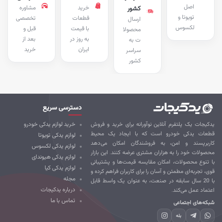
اصل
خرید
مشاوره
کشور
تویوتا و
قطعات
تخصصی
ارسال
لکسوس
با قیمت
قبل و
محصولا
به روز در
بعد از
ت به
ایران
خرید
سراسر
کشور
دسترسی سریع
کیجات یک پلتفرم آنلاین نوآورانه برای خرید و فروش
خرید لوازم یدکی خودرو
طعات یدکی خودرو است که با ایجاد یک محیط
لوازم یدکی تویوتا
ربرپسند و امن، به فروشندگان امکان می‌دهد
لوازم یدکی لکسوس
صولات خود را به هزاران مشتری عرضه کنند. این بازار
لوازم یدکی هیوندای
 تنوع محصولات، امکان مقایسه قیمت‌ها و پشتیبانی
لوازم یدکی کیا
ی، تجربه‌ای مطمئن و آسان را برای کاربران فراهم کرده و
مجله
با 20 سال سابقه در صنعت، به عنوان یک واسط قابل
درباره یدکیجات
تماد عمل می‌کند.
تماس با ما
که‌های اجتماعی
بله