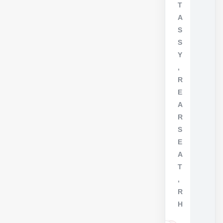
T
A
S
S
Y
,
R
E
A
R
S
E
A
T
,
R
H