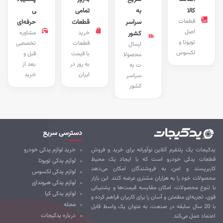
کالا
به
تمامی
ی
قطعات
سراسر
قطعات
حرفه‌ای
اصل
خرید
مشاوره
کشور
تویوتا و
قطعات
تخصصی
ارسال
لکسوس
با قیمت
قبل و
محصولا
به روز در
بعد از
ت به
ایران
خرید
سراسر
کشور
دسترسی سریع
کیجات یک پلتفرم آنلاین نوآورانه برای خرید و فروش
خرید لوازم یدکی خودرو
طعات یدکی خودرو است که با ایجاد یک محیط
لوازم یدکی تویوتا
ربرپسند و امن، به فروشندگان امکان می‌دهد
لوازم یدکی لکسوس
صولات خود را به هزاران مشتری عرضه کنند. این بازار
لوازم یدکی هیوندای
 تنوع محصولات، امکان مقایسه قیمت‌ها و پشتیبانی
لوازم یدکی کیا
ی، تجربه‌ای مطمئن و آسان را برای کاربران فراهم کرده و
مجله
با 20 سال سابقه در صنعت، به عنوان یک واسط قابل
درباره یدکیجات
تماد عمل می‌کند.