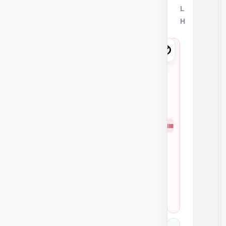
L
H
7
4
3
2
0
شمار
3
ه
3
فنی
A
7
0
B
1