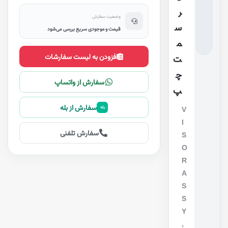
ر
وضعیت سفارش
س
قیمت و موجودی سریع بررسی می‌شود
م
افزودن به لیست سفارشات
ت
چ
سفارش از واتساپ
پ
سفارش از بله
بله
V
I
سفارش تلفنی
S
O
R
A
S
S
Y
,