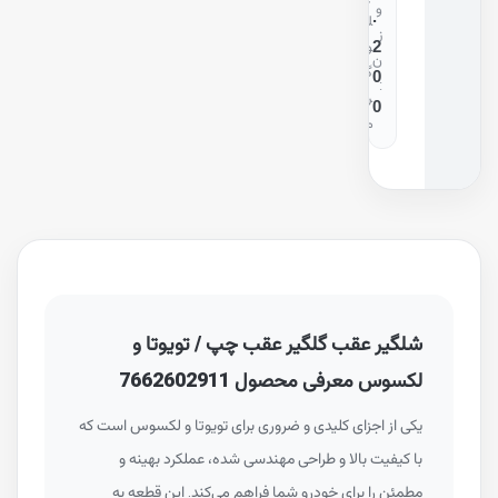
و
.
ل
ز
2
و
ن
گ
0
:
ر
0
م
شلگیر عقب گلگیر عقب چپ / تویوتا و
لکسوس معرفی محصول 7662602911
یکی از اجزای کلیدی و ضروری برای تویوتا و لکسوس است که
با کیفیت بالا و طراحی مهندسی شده، عملکرد بهینه و
مطمئن را برای خودرو شما فراهم می‌کند. این قطعه به