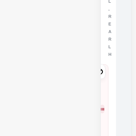
L
,
R
E
A
R
L
H
7
6
6
2
شمار
6
ه
0
فنی
2
9