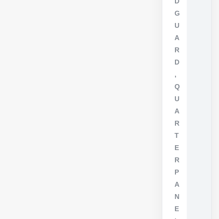
D
G
U
A
R
D
,
Q
U
A
R
T
E
R
P
A
N
E