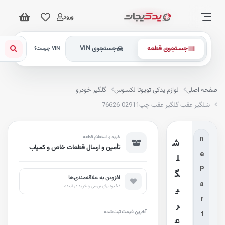
ورود
جستجوی قطعه
جستجوی VIN
VIN چیست؟
G
e
فحه اصلی
لوازم یدکی تویوتا لکسوس
گلگیر خودرو
n
شلگیر عقب گلگیر عقب چپ
76626-02911
u
i
خرید و استعلام قطعه
n
ش
تأمین و ارسال قطعات خاص و کمیاب
e
ل
P
گ
افزودن به علاقه‌مندی‌ها
a
ذخیره برای بررسی و خرید در آینده
ی
r
ر
آخرین قیمت ثبت‌شده
t
ع