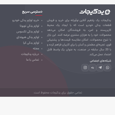
دسترسی سریع
کیجات یک پلتفرم آنلاین نوآورانه برای خرید و فروش
خرید لوازم یدکی خودرو
طعات یدکی خودرو است که با ایجاد یک محیط
لوازم یدکی تویوتا
ربرپسند و امن، به فروشندگان امکان می‌دهد
لوازم یدکی لکسوس
صولات خود را به هزاران مشتری عرضه کنند. این بازار
لوازم یدکی هیوندای
 تنوع محصولات، امکان مقایسه قیمت‌ها و پشتیبانی
لوازم یدکی کیا
ی، تجربه‌ای مطمئن و آسان را برای کاربران فراهم کرده و
مجله
با 20 سال سابقه در صنعت، به عنوان یک واسط قابل
درباره یدکیجات
تماد عمل می‌کند.
تماس با ما
که‌های اجتماعی
بله
تمامی حقوق برای یدکیجات محفوظ است.