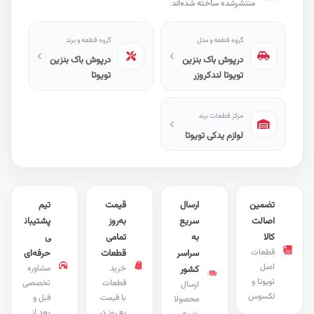
منتشرشده ساخته شده‌اند.
گروه قطعه و مدل
گروه قطعه و برند
درپوش باک بنزین
درپوش باک بنزین
تویوتا لندکروزر
تویوتا
مرکز قطعات برند
لوازم یدکی تویوتا
تضمین
ارسال
قیمت
تیم
اصالت
سریع
به‌روز
پشتیبان
کالا
به
تمامی
ی
قطعات
سراسر
قطعات
حرفه‌ای
اصل
خرید
مشاوره
کشور
تویوتا و
قطعات
تخصصی
ارسال
لکسوس
با قیمت
قبل و
محصولا
به روز در
بعد از
ت به