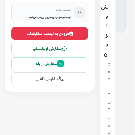
ش
وضعیت سفارش
ب
قیمت و موجودی سریع بررسی می‌شود
ن
افزودن به لیست سفارشات
ز
ی
سفارش از واتساپ
ن
سفارش از بله
بله
C
A
سفارش تلفنی
P
,
F
U
E
L
S
U