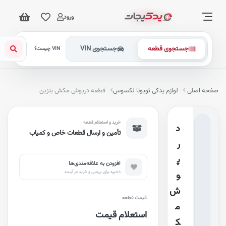
ورود
جستجوی قطعه
جستجوی VIN
VIN چیست؟
فحه اصلی
لوازم یدکی تویوتا لکسوس
قطعه درپوش مکش بنزین
خرید و استعلام قطعه
د
تأمین و ارسال قطعات خاص و کمیاب
ر
پ
افزودن به علاقه‌مندی‌ها
ذخیره برای بررسی و خرید در آینده
و
ش
قیمت قطعه
م
استعلام قیمت
ک