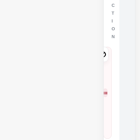
C
T
I
O
N
7
7
2
4
شمار
5
ه
3
فنی
5
3
1
0