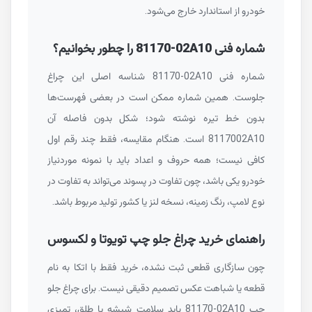
خودرو از استاندارد خارج می‌شود.
شماره فنی
81170-02A10
را چطور بخوانیم؟
شماره فنی
81170-02A10
شناسه اصلی این چراغ
جلوست. همین شماره ممکن است در بعضی فهرست‌ها
بدون خط تیره نوشته شود؛ شکل بدون فاصله آن
8117002A10
است. هنگام مقایسه، فقط چند رقم اول
کافی نیست؛ همه حروف و اعداد باید با نمونه موردنیاز
خودرو یکی باشد، چون تفاوت در پسوند می‌تواند به تفاوت در
نوع لامپ، رنگ زمینه، نسخه لنز یا کشور تولید مربوط باشد.
راهنمای خرید چراغ جلو چپ تویوتا و لکسوس
چون سازگاری قطعی ثبت نشده، خرید فقط با اتکا به نام
قطعه یا شباهت عکس تصمیم دقیقی نیست. برای چراغ جلو
چپ
81170-02A10
باید سلامت شیشه یا طلق، تمیزی