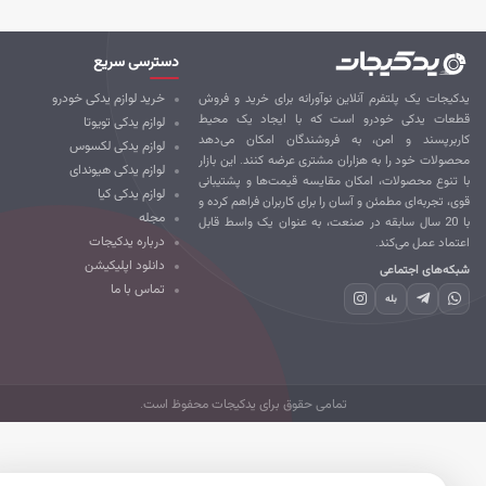
دسترسی سریع
کیجات یک پلتفرم آنلاین نوآورانه برای خرید و فروش
خرید لوازم یدکی خودرو
طعات یدکی خودرو است که با ایجاد یک محیط
لوازم یدکی تویوتا
ربرپسند و امن، به فروشندگان امکان می‌دهد
لوازم یدکی لکسوس
صولات خود را به هزاران مشتری عرضه کنند. این بازار
لوازم یدکی هیوندای
 تنوع محصولات، امکان مقایسه قیمت‌ها و پشتیبانی
لوازم یدکی کیا
ی، تجربه‌ای مطمئن و آسان را برای کاربران فراهم کرده و
مجله
با 20 سال سابقه در صنعت، به عنوان یک واسط قابل
درباره یدکیجات
تماد عمل می‌کند.
دانلود اپلیکیشن
که‌های اجتماعی
تماس با ما
بله
تمامی حقوق برای یدکیجات محفوظ است.