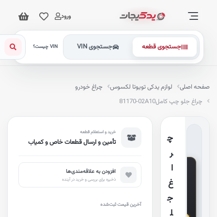
ورود
جستجوی قطعه
جستجوی VIN
VIN چیست؟
فحه اصلی
لوازم یدکی تویوتا لکسوس
چراغ خودرو
چراغ جلو چپ کامل
81170-02A10
خرید و استعلام قطعه
چ
تأمین و ارسال قطعات خاص و کمیاب
ر
G
ا
e
افزودن به علاقه‌مندی‌ها
n
ذخیره برای بررسی و خرید در آینده
غ
u
i
n
ج
e
آخرین قیمت ثبت‌شده
P
ل
a