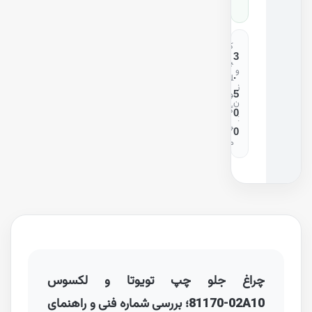
0
ک
3
ی
و
.
ل
ز
5
و
ن
گ
0
:
ر
0
م
چراغ جلو چپ تویوتا و لکسوس
81170-02A10
؛ بررسی شماره فنی و راهنمای