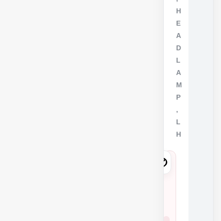
H
E
A
D
L
A
M
P
,
L
H
8
1
1
7
شمار
0