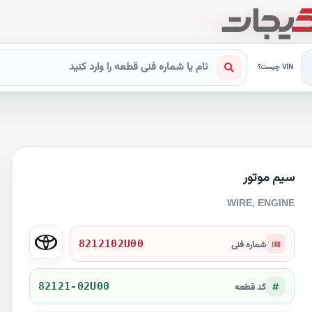
VIN چیست؟
سیم موتور
WIRE, ENGINE
8212102U00
شماره فنی
82121-02U00
کد قطعه