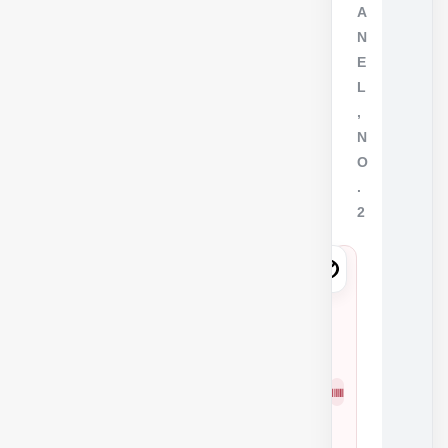
A
N
E
L
,
N
O
.
2
8
2
1
4
شمار
2
ه
K
فنی
K