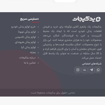
دسترسی سریع
کیجات یک پلتفرم آنلاین نوآورانه برای خرید و فروش
خرید لوازم یدکی خودرو
طعات یدکی خودرو است که با ایجاد یک محیط
لوازم یدکی تویوتا
ربرپسند و امن، به فروشندگان امکان می‌دهد
لوازم یدکی لکسوس
صولات خود را به هزاران مشتری عرضه کنند. این بازار
لوازم یدکی هیوندای
 تنوع محصولات، امکان مقایسه قیمت‌ها و پشتیبانی
لوازم یدکی کیا
ی، تجربه‌ای مطمئن و آسان را برای کاربران فراهم کرده و
مجله
با 20 سال سابقه در صنعت، به عنوان یک واسط قابل
درباره یدکیجات
تماد عمل می‌کند.
تماس با ما
که‌های اجتماعی
بله
تمامی حقوق برای یدکیجات محفوظ است.