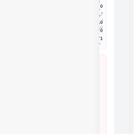
ک
0
ی
و
.
ل
ز
0
و
ن
گ
0
:
ر
1
م
س
ا
ز
گ
ا
ر
ی
ق