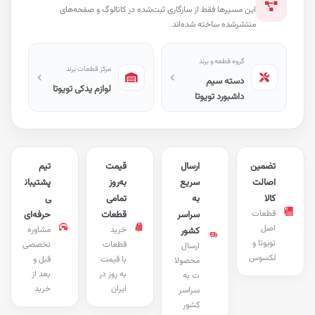
این مسیرها فقط از سازگاری ثبت‌شده در کاتالوگ و صفحه‌های
منتشرشده ساخته شده‌اند.
گروه قطعه و برند
مرکز قطعات برند
دسته سیم
لوازم یدکی تویوتا
داشبورد تویوتا
تضمین
ارسال
قیمت
تیم
اصالت
سریع
به‌روز
پشتیبان
کالا
به
تمامی
ی
قطعات
سراسر
قطعات
حرفه‌ای
اصل
خرید
مشاوره
کشور
تویوتا و
قطعات
تخصصی
ارسال
لکسوس
با قیمت
قبل و
محصولا
به روز در
بعد از
ت به
ایران
خرید
سراسر
کشور