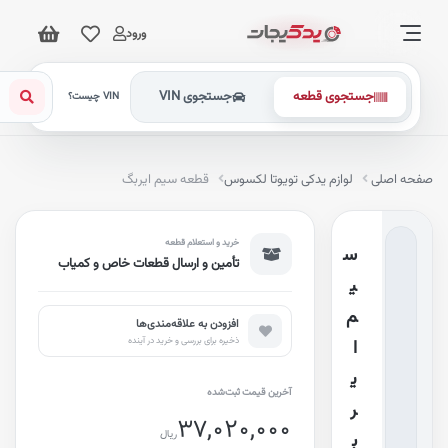
ورود
جستجوی قطعه
جستجوی VIN
VIN چیست؟
فحه اصلی
لوازم یدکی تویوتا لکسوس
قطعه سیم ایربگ
خرید و استعلام قطعه
س
تأمین و ارسال قطعات خاص و کمیاب
ی
م
افزودن به علاقه‌مندی‌ها
ذخیره برای بررسی و خرید در آینده
ا
ی
آخرین قیمت ثبت‌شده
ر
37,020,000
ریال
ب