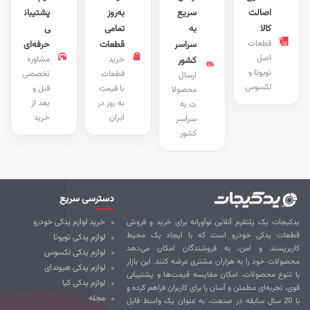
اصالت
سریع
به‌روز
پشتیبان
کالا
به
تمامی
ی
قطعات
سراسر
قطعات
حرفه‌ای
اصل
خرید
مشاوره
کشور
تویوتا و
قطعات
تخصصی
ارسال
لکسوس
با قیمت
قبل و
محصولا
به روز در
بعد از
ت به
ایران
خرید
سراسر
کشور
دسترسی سریع
کیجات یک پلتفرم آنلاین نوآورانه برای خرید و فروش
خرید لوازم یدکی خودرو
طعات یدکی خودرو است که با ایجاد یک محیط
لوازم یدکی تویوتا
ربرپسند و امن، به فروشندگان امکان می‌دهد
لوازم یدکی لکسوس
صولات خود را به هزاران مشتری عرضه کنند. این بازار
لوازم یدکی هیوندای
 تنوع محصولات، امکان مقایسه قیمت‌ها و پشتیبانی
لوازم یدکی کیا
ی، تجربه‌ای مطمئن و آسان را برای کاربران فراهم کرده و
مجله
با 20 سال سابقه در صنعت، به عنوان یک واسط قابل