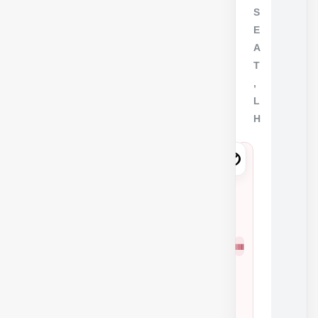
S
E
A
T
,
L
H
8
2
1
9
شمار
2
ه
3
فنی
3
3
5