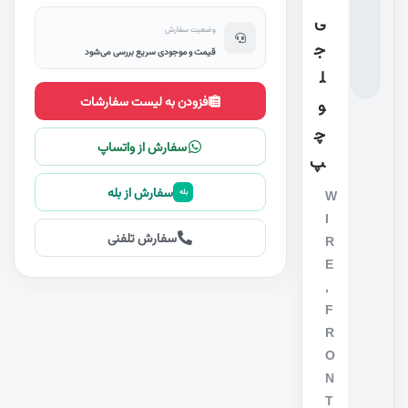
ی
وضعیت سفارش
ج
قیمت و موجودی سریع بررسی می‌شود
ل
افزودن به لیست سفارشات
و
چ
سفارش از واتساپ
پ
سفارش از بله
بله
W
I
سفارش تلفنی
R
E
,
F
R
O
N
T