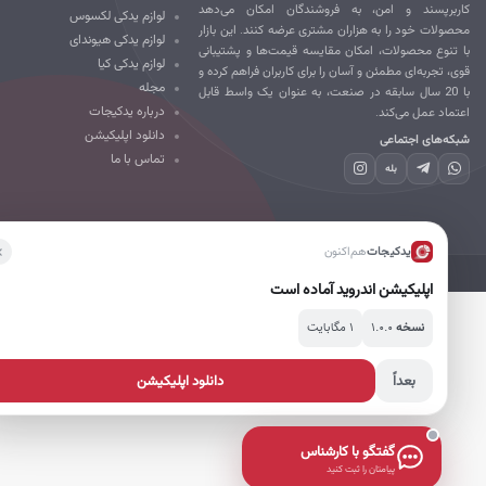
ربرپسند و امن، به فروشندگان امکان می‌دهد
لوازم یدکی لکسوس
صولات خود را به هزاران مشتری عرضه کنند. این بازار
لوازم یدکی هیوندای
 تنوع محصولات، امکان مقایسه قیمت‌ها و پشتیبانی
لوازم یدکی کیا
ی، تجربه‌ای مطمئن و آسان را برای کاربران فراهم کرده و
مجله
با 20 سال سابقه در صنعت، به عنوان یک واسط قابل
درباره یدکیجات
تماد عمل می‌کند.
دانلود اپلیکیشن
که‌های اجتماعی
تماس با ما
بله
یدکیجات
هم‌اکنون
تمامی حقوق برای یدکیجات محفوظ است.
اپلیکیشن اندروید آماده است
۱.۰.۰
۱ مگابایت
نسخه
بعداً
دانلود اپلیکیشن
گفتگو با کارشناس
پیامتان را ثبت کنید