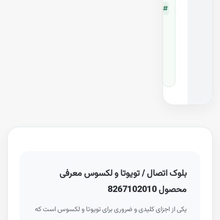
-
قطع
ه
0
2
0
1
0
بلوک اتصال / تویوتا و لکسوس معرفی
محصول 8267102010
یکی از اجزای کلیدی و ضروری برای تویوتا و لکسوس است که