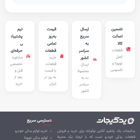
تضمین
ارسال
قیمت
تیم
اصالت
سریع
به‌روز
پشتیبان
کالا
به
تمامی
ی
قطعات
سراسر
قطعات
حرفه‌ای
اصل
خرید
مشاوره
کشور
تویوتا و
قطعات
تخصصی
ارسال
لکسوس
با قیمت
قبل و
محصولا
به روز در
بعد از
ت به
ایران
خرید
سراسر
کشور
دسترسی سریع
کیجات یک پلتفرم آنلاین نوآورانه برای خرید و فروش
خرید لوازم یدکی خودرو
طعات یدکی خودرو است که با ایجاد یک محیط
لوازم یدکی تویوتا