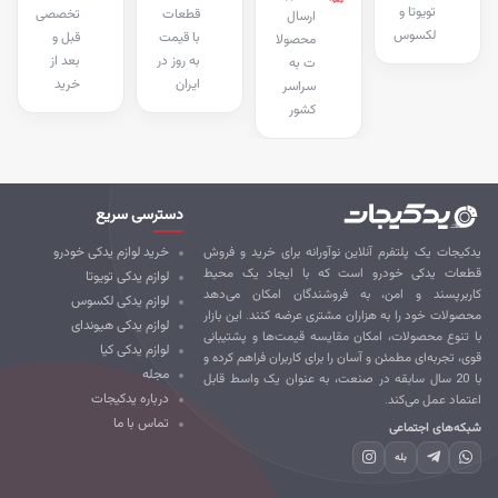
تویوتا و
قطعات
تخصصی
ارسال
لکسوس
با قیمت
قبل و
محصولا
به روز در
بعد از
ت به
ایران
خرید
سراسر
کشور
دسترسی سریع
کیجات یک پلتفرم آنلاین نوآورانه برای خرید و فروش
خرید لوازم یدکی خودرو
طعات یدکی خودرو است که با ایجاد یک محیط
لوازم یدکی تویوتا
ربرپسند و امن، به فروشندگان امکان می‌دهد
لوازم یدکی لکسوس
صولات خود را به هزاران مشتری عرضه کنند. این بازار
لوازم یدکی هیوندای
 تنوع محصولات، امکان مقایسه قیمت‌ها و پشتیبانی
لوازم یدکی کیا
ی، تجربه‌ای مطمئن و آسان را برای کاربران فراهم کرده و
مجله
با 20 سال سابقه در صنعت، به عنوان یک واسط قابل
درباره یدکیجات
تماد عمل می‌کند.
تماس با ما
که‌های اجتماعی
بله