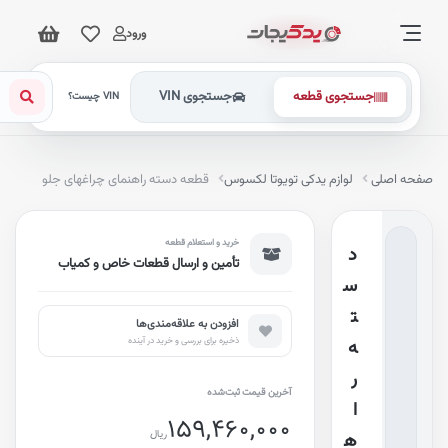
ورود
جستجوی قطعه
جستجوی VIN
VIN چیست؟
فحه اصلی
لوازم یدکی تویوتا لکسوس
قطعه دسته راهنمای چراغهای جلو
خرید و استعلام قطعه
د
تأمین و ارسال قطعات خاص و کمیاب
س
ت
افزودن به علاقه‌مندی‌ها
ذخیره برای بررسی و خرید در آینده
ه
ر
آخرین قیمت ثبت‌شده
ا
159,460,000
ریال
ه