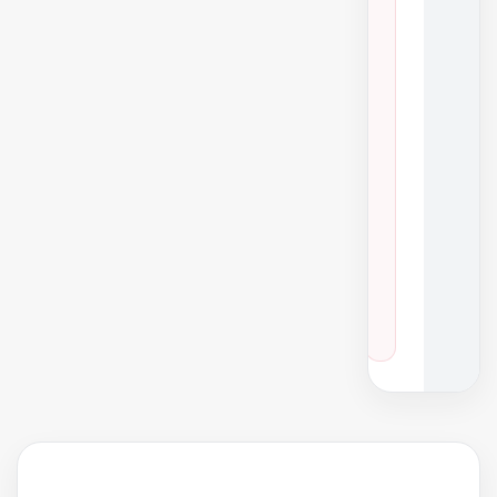
ر
ا
ی
۴
ن
س
خ
ه
خ
و
د
ر
و
هایلوکس
·
سال‌های ۲۰۱۸ تا ۲۰۲۴