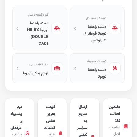
گروه قطعه و مدل
گروه قطعه و مدل
دسته راهنما
دسته راهنما
تویوتا HILUX
تویوتا فوررانر /
(DOUBLE
هایلوکس
CAB)
گروه قطعه و برند
مرکز قطعات برند
دسته راهنما
لوازم یدکی تویوتا
تویوتا
تضمین
ارسال
قیمت
تیم
اصالت
سریع
به‌روز
پشتیبان
کالا
به
تمامی
ی
قطعات
سراسر
قطعات
حرفه‌ای
اصل
خرید
مشاوره
کشور