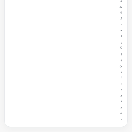
ف
ح
هٔ
ک
د
ج
ا
ی
گ
ز
ی
ن
ر
ا
ب
ب
ی
ن
ی
د
.