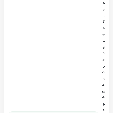
ه
ب
ا
ک
د
ج
د
ی
د
ع
ر
ض
ه
م
ی‌
ش
و
د