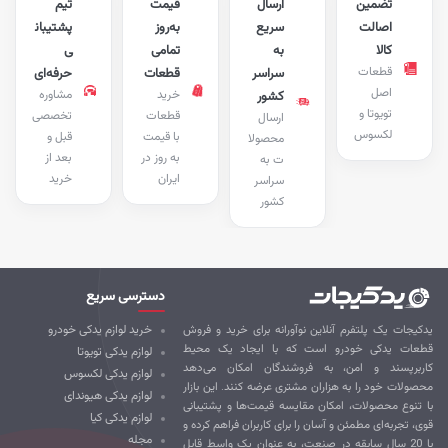
تضمین
ارسال
قیمت
تیم
اصالت
سریع
به‌روز
پشتیبان
کالا
به
تمامی
ی
قطعات
سراسر
قطعات
حرفه‌ای
اصل
خرید
مشاوره
کشور
تویوتا و
قطعات
تخصصی
ارسال
لکسوس
با قیمت
قبل و
محصولا
به روز در
بعد از
ت به
ایران
خرید
سراسر
کشور
دسترسی سریع
کیجات یک پلتفرم آنلاین نوآورانه برای خرید و فروش
خرید لوازم یدکی خودرو
طعات یدکی خودرو است که با ایجاد یک محیط
لوازم یدکی تویوتا
ربرپسند و امن، به فروشندگان امکان می‌دهد
لوازم یدکی لکسوس
صولات خود را به هزاران مشتری عرضه کنند. این بازار
لوازم یدکی هیوندای
 تنوع محصولات، امکان مقایسه قیمت‌ها و پشتیبانی
لوازم یدکی کیا
ی، تجربه‌ای مطمئن و آسان را برای کاربران فراهم کرده و
مجله
با 20 سال سابقه در صنعت، به عنوان یک واسط قابل