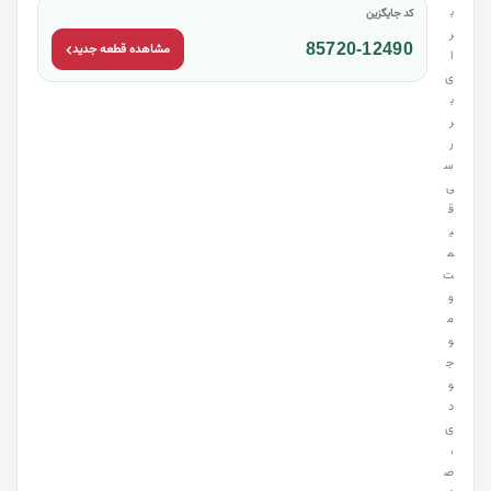
ب
کد جایگزین
ر
85720-12490
مشاهده قطعه جدید
ا
ی
ب
ر
ر
س
ی
ق
ی
م
ت
و
م
و
ج
و
د
ی
،
ص