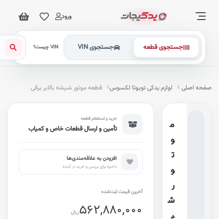
ورود
جستجوی قطعه
جستجوی VIN
VIN چیست؟
فحه اصلی
لوازم یدکی تویوتا لکسوس
قطعه موتور شیشه بالابر برقی
خرید و استعلام قطعه
م
تأمین و ارسال قطعات خاص و کمیاب
و
ت
افزودن به علاقه‌مندی‌ها
ذخیره برای بررسی و خرید در آینده
و
ر
آخرین قیمت ثبت‌شده
ش
562,880,000
ریال
ی