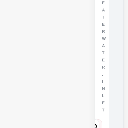
E
A
T
E
R
W
A
T
E
R
,
I
N
L
E
T
8