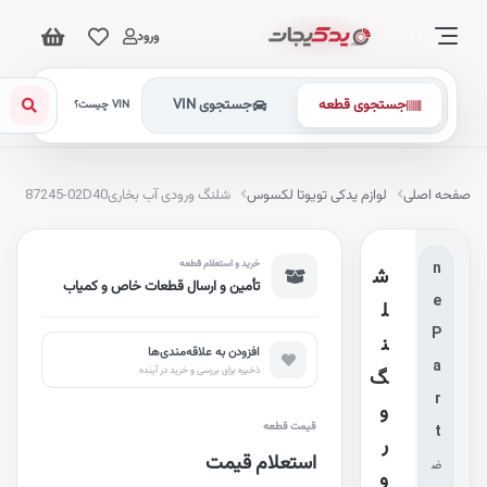
ورود
جستجوی قطعه
جستجوی VIN
G
VIN چیست؟
e
n
فحه اصلی
لوازم یدکی تویوتا لکسوس
شلنگ ورودی آب بخاری
87245-02D40
u
i
خرید و استعلام قطعه
n
ش
تأمین و ارسال قطعات خاص و کمیاب
e
ل
P
ن
افزودن به علاقه‌مندی‌ها
a
ذخیره برای بررسی و خرید در آینده
گ
r
و
قیمت قطعه
t
ر
استعلام قیمت
ض
و