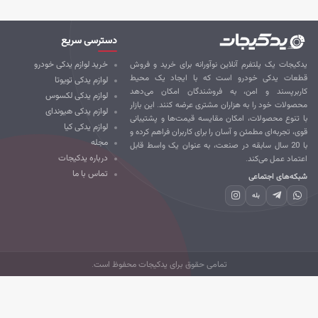
دسترسی سریع
کیجات یک پلتفرم آنلاین نوآورانه برای خرید و فروش
خرید لوازم یدکی خودرو
طعات یدکی خودرو است که با ایجاد یک محیط
لوازم یدکی تویوتا
ربرپسند و امن، به فروشندگان امکان می‌دهد
لوازم یدکی لکسوس
صولات خود را به هزاران مشتری عرضه کنند. این بازار
لوازم یدکی هیوندای
 تنوع محصولات، امکان مقایسه قیمت‌ها و پشتیبانی
لوازم یدکی کیا
ی، تجربه‌ای مطمئن و آسان را برای کاربران فراهم کرده و
مجله
با 20 سال سابقه در صنعت، به عنوان یک واسط قابل
درباره یدکیجات
تماد عمل می‌کند.
تماس با ما
که‌های اجتماعی
بله
تمامی حقوق برای یدکیجات محفوظ است.