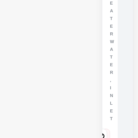
E
A
T
E
R
W
A
T
E
R
,
I
N
L
E
T
8