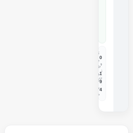
ه
0
K
2
6
0
ک
0
ی
و
.
ل
ز
1
و
ن
گ
9
:
ر
4
م