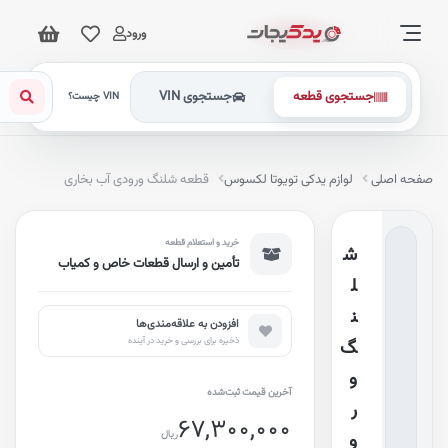
ورود
جستجوی قطعه
جستجوی VIN
VIN چیست؟
فحه اصلی
لوازم یدکی تویوتا لکسوس
قطعه شلنگ ورودی آب بخاری
خرید و استعلام قطعه
ش
تأمین و ارسال قطعات خاص و کمیاب
ل
ن
افزودن به علاقه‌مندی‌ها
ذخیره برای بررسی و خرید در آینده
گ
و
آخرین قیمت ثبت‌شده
ر
67,300,000
ریال
و