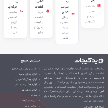
کالا
به
تمامی
ی
قطعات
سراسر
قطعات
حرفه‌ای
اصل
خرید
مشاوره
کشور
تویوتا و
قطعات
تخصصی
ارسال
لکسوس
با قیمت
قبل و
محصولا
به روز در
بعد از
ت به
ایران
خرید
سراسر
کشور
دسترسی سریع
کیجات یک پلتفرم آنلاین نوآورانه برای خرید و فروش
خرید لوازم یدکی خودرو
طعات یدکی خودرو است که با ایجاد یک محیط
لوازم یدکی تویوتا
ربرپسند و امن، به فروشندگان امکان می‌دهد
لوازم یدکی لکسوس
صولات خود را به هزاران مشتری عرضه کنند. این بازار
لوازم یدکی هیوندای
 تنوع محصولات، امکان مقایسه قیمت‌ها و پشتیبانی
لوازم یدکی کیا
ی، تجربه‌ای مطمئن و آسان را برای کاربران فراهم کرده و
مجله
با 20 سال سابقه در صنعت، به عنوان یک واسط قابل
درباره یدکیجات
تماد عمل می‌کند.
تماس با ما
که‌های اجتماعی