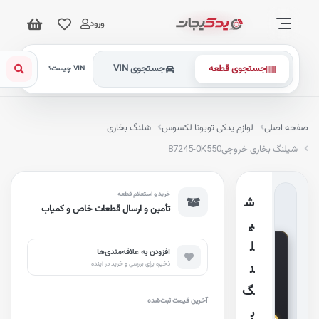
ورود
جستجوی قطعه
جستجوی VIN
VIN چیست؟
فحه اصلی
لوازم یدکی تویوتا لکسوس
شلنگ بخاری
شیلنگ بخاری خروجی
87245-0K550
خرید و استعلام قطعه
ش
تأمین و ارسال قطعات خاص و کمیاب
ی
G
ل
e
افزودن به علاقه‌مندی‌ها
n
ذخیره برای بررسی و خرید در آینده
ن
u
i
n
گ
e
آخرین قیمت ثبت‌شده
P
ب
a