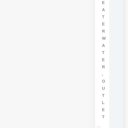
E
A
T
E
R
W
A
T
E
R
,
O
U
T
L
E
T