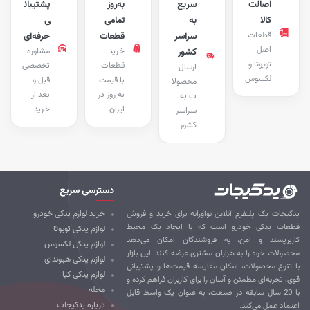
اصالت
سریع
به‌روز
پشتیبان
کالا
به
تمامی
ی
قطعات
سراسر
قطعات
حرفه‌ای
اصل
خرید
مشاوره
کشور
تویوتا و
قطعات
تخصصی
ارسال
لکسوس
با قیمت
قبل و
محصولا
به روز در
بعد از
ت به
ایران
خرید
سراسر
کشور
دسترسی سریع
کیجات یک پلتفرم آنلاین نوآورانه برای خرید و فروش
خرید لوازم یدکی خودرو
طعات یدکی خودرو است که با ایجاد یک محیط
لوازم یدکی تویوتا
ربرپسند و امن، به فروشندگان امکان می‌دهد
لوازم یدکی لکسوس
صولات خود را به هزاران مشتری عرضه کنند. این بازار
لوازم یدکی هیوندای
 تنوع محصولات، امکان مقایسه قیمت‌ها و پشتیبانی
لوازم یدکی کیا
ی، تجربه‌ای مطمئن و آسان را برای کاربران فراهم کرده و
مجله
با 20 سال سابقه در صنعت، به عنوان یک واسط قابل
درباره یدکیجات
تماد عمل می‌کند.