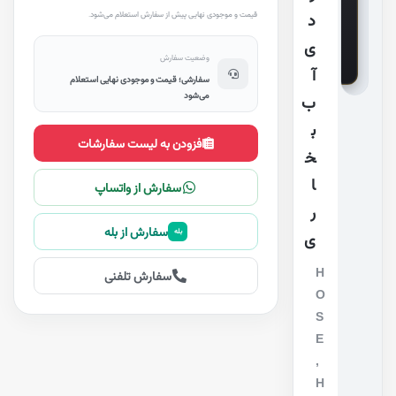
ن
قیمت و موجودی نهایی پیش از سفارش استعلام می‌شود.
د
ت
ا
ص
ی
ال
ت
وضعیت سفارش
کا
آ
لا
سفارشی؛ قیمت و موجودی نهایی استعلام
می‌شود
ب
ب
افزودن به لیست سفارشات
خ
ا
سفارش از واتساپ
ر
سفارش از بله
بله
ی
H
سفارش تلفنی
O
S
E
,
H