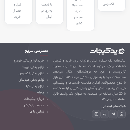
لکسوس
با قیمت
قبل و
محصولا
به روز در
بعد از
ت به
ایران
خرید
سراسر
کشور
دسترسی سریع
کیجات یک پلتفرم آنلاین نوآورانه برای خرید و فروش
خرید لوازم یدکی خودرو
طعات یدکی خودرو است که با ایجاد یک محیط
لوازم یدکی تویوتا
ربرپسند و امن، به فروشندگان امکان می‌دهد
لوازم یدکی لکسوس
صولات خود را به هزاران مشتری عرضه کنند. این بازار
لوازم یدکی هیوندای
 تنوع محصولات، امکان مقایسه قیمت‌ها و پشتیبانی
لوازم یدکی کیا
ی، تجربه‌ای مطمئن و آسان را برای کاربران فراهم کرده و
مجله
با 20 سال سابقه در صنعت، به عنوان یک واسط قابل
درباره یدکیجات
تماد عمل می‌کند.
دانلود اپلیکیشن
که‌های اجتماعی
تماس با ما
بله