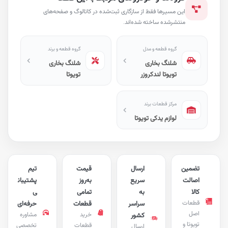
این مسیرها فقط از سازگاری ثبت‌شده در کاتالوگ و صفحه‌های
منتشرشده ساخته شده‌اند.
گروه قطعه و مدل
گروه قطعه و برند
شلنگ بخاری
شلنگ بخاری
تویوتا لندکروزر
تویوتا
مرکز قطعات برند
لوازم یدکی تویوتا
تضمین
ارسال
قیمت
تیم
اصالت
سریع
به‌روز
پشتیبان
کالا
به
تمامی
ی
قطعات
سراسر
قطعات
حرفه‌ای
اصل
خرید
مشاوره
کشور
تویوتا و
قطعات
تخصصی
ارسال