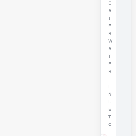
E
A
T
E
R
W
A
T
E
R
,
I
N
L
E
T
C