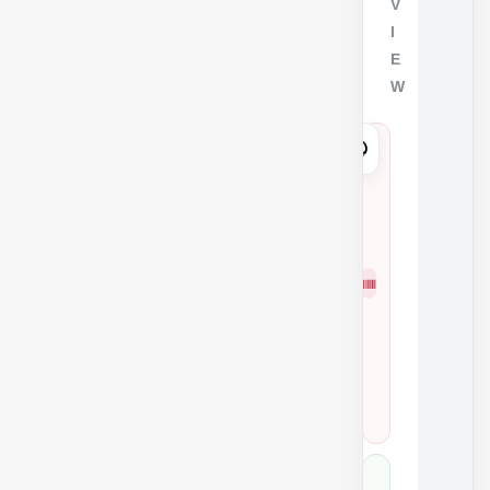
V
I
E
W
8
7
8
1
شمار
0
ه
0
فنی
W
L
9
0
8