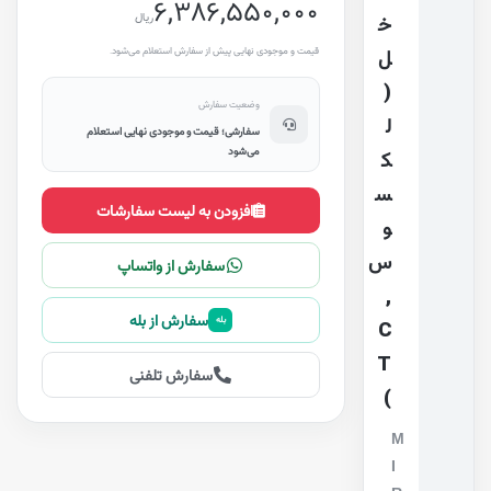
6,386,550,000
ریال
خ
قیمت و موجودی نهایی پیش از سفارش استعلام می‌شود.
ل
(
وضعیت سفارش
ل
سفارشی؛ قیمت و موجودی نهایی استعلام
می‌شود
ک
س
افزودن به لیست سفارشات
و
س
سفارش از واتساپ
,
سفارش از بله
بله
C
T
سفارش تلفنی
)
M
I