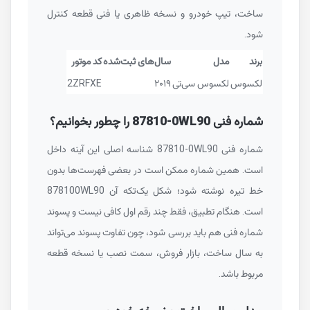
ساخت، تیپ خودرو و نسخه ظاهری یا فنی قطعه کنترل
شود.
برند
مدل
سال‌های ثبت‌شده
کد موتور
لکسوس
لکسوس سی‌تی
۲۰۱۹
2ZRFXE
شماره فنی
87810-0WL90
را چطور بخوانیم؟
شماره فنی
87810-0WL90
شناسه اصلی این آینه داخل
است. همین شماره ممکن است در بعضی فهرست‌ها بدون
خط تیره نوشته شود؛ شکل یک‌تکه آن
878100WL90
است. هنگام تطبیق، فقط چند رقم اول کافی نیست و پسوند
شماره فنی هم باید بررسی شود، چون تفاوت پسوند می‌تواند
به سال ساخت، بازار فروش، سمت نصب یا نسخه قطعه
مربوط باشد.