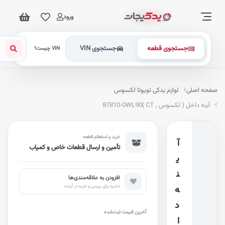
ورود
جستجوی قطعه
جستجوی VIN
VIN چیست؟
فحه اصلی
لوازم یدکی تویوتا لکسوس
آینه داخل ( لکسوس , CT )
87810-0WL90
خرید و استعلام قطعه
آ
تأمین و ارسال قطعات خاص و کمیاب
ی
ن
افزودن به علاقه‌مندی‌ها
ذخیره برای بررسی و خرید در آینده
ه
د
آخرین قیمت ثبت‌شده
ا