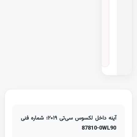
س
خ
ه
خ
و
د
ر
و
CT
·
سال ۲۰۱۹
آینه داخل لکسوس سی‌تی ۲۰۱۹؛ شماره فنی
87810-0WL90