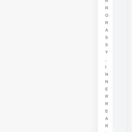
R
R
O
R
A
S
S
Y
,
I
N
N
E
R
R
E
A
R