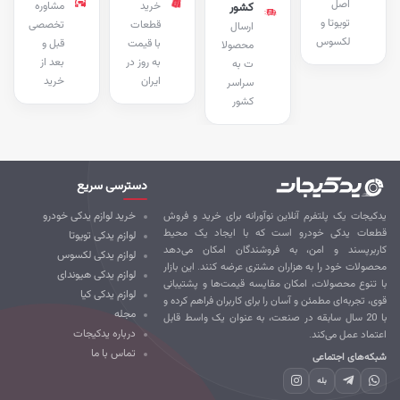
اصل
خرید
مشاوره
کشور
تویوتا و
قطعات
تخصصی
ارسال
لکسوس
با قیمت
قبل و
محصولا
به روز در
بعد از
ت به
ایران
خرید
سراسر
کشور
دسترسی سریع
کیجات یک پلتفرم آنلاین نوآورانه برای خرید و فروش
خرید لوازم یدکی خودرو
طعات یدکی خودرو است که با ایجاد یک محیط
لوازم یدکی تویوتا
ربرپسند و امن، به فروشندگان امکان می‌دهد
لوازم یدکی لکسوس
صولات خود را به هزاران مشتری عرضه کنند. این بازار
لوازم یدکی هیوندای
 تنوع محصولات، امکان مقایسه قیمت‌ها و پشتیبانی
لوازم یدکی کیا
ی، تجربه‌ای مطمئن و آسان را برای کاربران فراهم کرده و
مجله
با 20 سال سابقه در صنعت، به عنوان یک واسط قابل
درباره یدکیجات
تماد عمل می‌کند.
تماس با ما
که‌های اجتماعی
بله