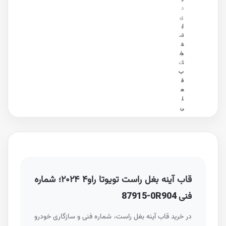
د
ی
ا
و
ن
ض
ت
ع
ی
خ
ا
ت
ب
ف
ع
ل
ی
قاب آینه بغل راست تویوتا راو۴ ۲۰۲۴؛ شماره
فنی
87915-0R904
در خرید قاب آینه بغل راست، شماره فنی و سازگاری خودرو