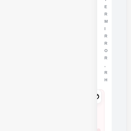
E
R
M
I
R
R
O
R
,
R
H
8
7
9
1
شمار
5