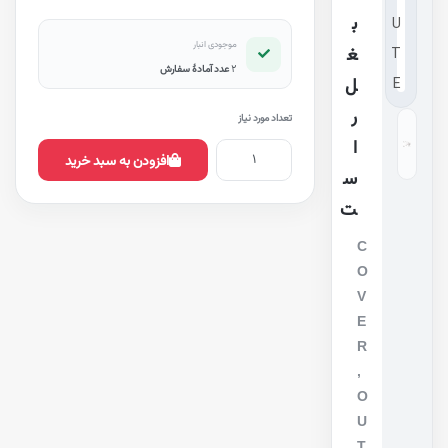
ب
موجودی انبار
غ
2
عدد آمادهٔ سفارش
ل
ر
تعداد مورد نیاز
ا
افزودن به سبد خرید
س
ت
C
O
V
E
R
,
O
U
T