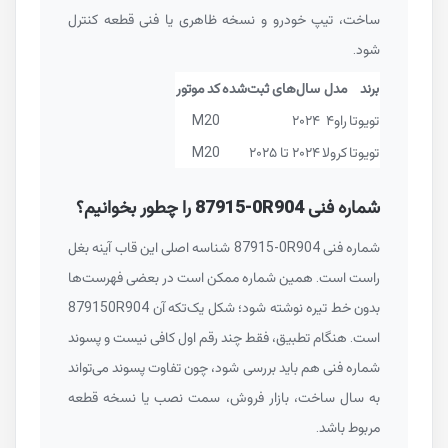
ساخت، تیپ خودرو و نسخه ظاهری یا فنی قطعه کنترل
شود.
برند
مدل
سال‌های ثبت‌شده
کد موتور
تویوتا
راو۴
۲۰۲۴
M20
تویوتا
کرولا
۲۰۲۴ تا ۲۰۲۵
M20
شماره فنی
87915-0R904
را چطور بخوانیم؟
شماره فنی
87915-0R904
شناسه اصلی این قاب آینه بغل
راست است. همین شماره ممکن است در بعضی فهرست‌ها
بدون خط تیره نوشته شود؛ شکل یک‌تکه آن
879150R904
است. هنگام تطبیق، فقط چند رقم اول کافی نیست و پسوند
شماره فنی هم باید بررسی شود، چون تفاوت پسوند می‌تواند
به سال ساخت، بازار فروش، سمت نصب یا نسخه قطعه
مربوط باشد.