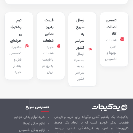
تضمین
ارسال
قیمت
تیم
اصالت
سریع
به‌روز
پشتیبان
کالا
به
تمامی
ی
قطعات
سراسر
قطعات
حرفه‌ای
اصل
خرید
مشاوره
کشور
تویوتا و
قطعات
تخصصی
ارسال
لکسوس
با قیمت
قبل و
محصولا
به روز در
بعد از
ت به
ایران
خرید
سراسر
کشور
دسترسی سریع
کیجات یک پلتفرم آنلاین نوآورانه برای خرید و فروش
خرید لوازم یدکی خودرو
طعات یدکی خودرو است که با ایجاد یک محیط
لوازم یدکی تویوتا
ربرپسند و امن، به فروشندگان امکان می‌دهد
لوازم یدکی لکسوس