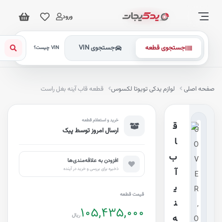
ورود
جستجوی قطعه
جستجوی VIN
VIN چیست؟
فحه اصلی
لوازم یدکی تویوتا لکسوس
قطعه قاب آینه بغل راست
خرید و استعلام قطعه
ق
ارسال امروز توسط پیک
ا
ب
افزودن به علاقه‌مندی‌ها
ذخیره برای بررسی و خرید در آینده
آ
ی
قیمت قطعه
ن
105,435,000
ریال
ه