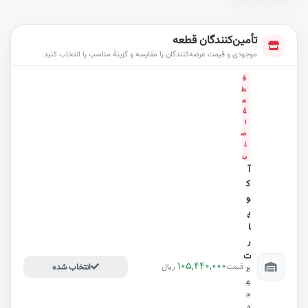
تأمین‌کنندگان قطعه
موجودی و قیمت عرضه‌کنندگان را مقایسه و گزینهٔ مناسب را انتخاب کنید.
ق
ط
ع
هٔ
ا
ص
ل
ی
آ
ک
و
پ
ا
ر
ت
105,440,000
ریال
قیمت
انتخاب شده
2
م
ع
و
د
ج
د
و