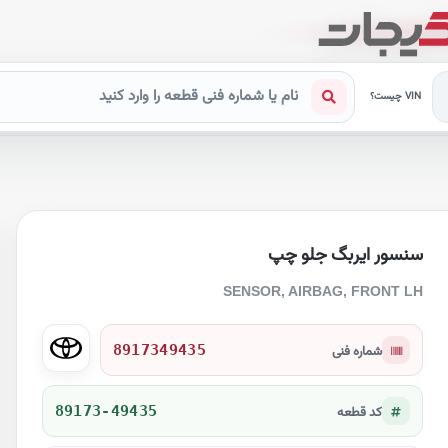
VIN چیست؟
سنسور ایربگ جلو چپ
SENSOR, AIRBAG, FRONT LH
8917349435
شماره فنی
89173-49435
کد قطعه