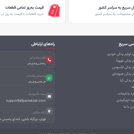
ل سریع به سراسر کشور
قیمت به‌روز تمامی قطعات
ل محصولات به سراسر کشور
خرید قطعات با قیمت به روز در ا
سی سریع
راه‌های ارتباطی
 لوازم یدکی خودرو
تلفن پشتیبانی
م یدکی تویوتا
02182800330
زم یدکی لکسوس
م یدکی هیوندای
پشتیبانی واتساپ
م یدکی کیا
09028011403
ه
اره یدکیجات
پست الکترونیک
ود اپلیکیشن
support{at}yadakijat.com
س با ما
دفتر مرکزی
تهران، بزرگراه بابایی، ابتدای یاسینی 
تمامی حقوق برای یدکیجات محفوظ است.