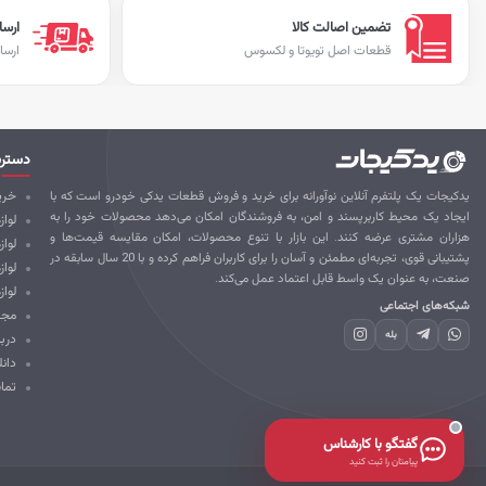
تضمین اصالت کالا
ارسا
قطعات اصل تویوتا و لکسوس
ارسا
دستر
یدکیجات یک پلتفرم آنلاین نوآورانه برای خرید و فروش قطعات یدکی خودرو است که با
خرید
ایجاد یک محیط کاربرپسند و امن، به فروشندگان امکان می‌دهد محصولات خود را به
لواز
هزاران مشتری عرضه کنند. این بازار با تنوع محصولات، امکان مقایسه قیمت‌ها و
لوا
پشتیبانی قوی، تجربه‌ای مطمئن و آسان را برای کاربران فراهم کرده و با 20 سال سابقه در
لواز
صنعت، به عنوان یک واسط قابل اعتماد عمل می‌کند.
لواز
شبکه‌های اجتماعی
مجل
بله
درب
دانل
تما
گفتگو با کارشناس
پیامتان را ثبت کنید