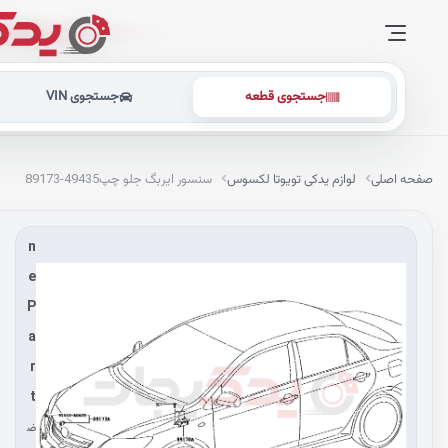
جستجوی قطعه
جستجوی VIN
G
e
n
صفحه اصلی
لوازم یدکی تویوتا لکسوس
سنسور ایربگ جلو چپ
89173-49435
u
i
n
e
P
a
r
t
ض