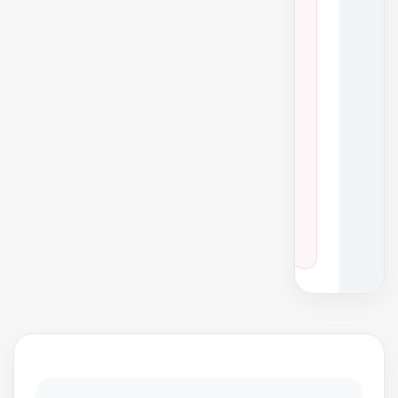
ا
ی
۱
ن
س
خ
ه
خ
و
د
ر
و
هایلوکس
·
سال ۲۰۱۵