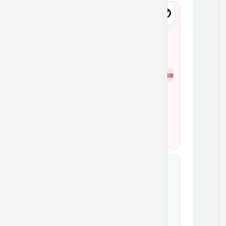
8
9
4
6
شمار
7
ه
7
فنی
1
0
7
0
8
9
4
6
7
کد