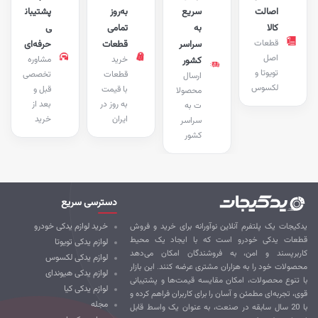
اصالت
سریع
به‌روز
پشتیبان
کالا
به
تمامی
ی
قطعات
سراسر
قطعات
حرفه‌ای
اصل
خرید
مشاوره
کشور
تویوتا و
قطعات
تخصصی
ارسال
لکسوس
با قیمت
قبل و
محصولا
به روز در
بعد از
ت به
ایران
خرید
سراسر
کشور
دسترسی سریع
کیجات یک پلتفرم آنلاین نوآورانه برای خرید و فروش
خرید لوازم یدکی خودرو
طعات یدکی خودرو است که با ایجاد یک محیط
لوازم یدکی تویوتا
ربرپسند و امن، به فروشندگان امکان می‌دهد
لوازم یدکی لکسوس
صولات خود را به هزاران مشتری عرضه کنند. این بازار
لوازم یدکی هیوندای
 تنوع محصولات، امکان مقایسه قیمت‌ها و پشتیبانی
لوازم یدکی کیا
ی، تجربه‌ای مطمئن و آسان را برای کاربران فراهم کرده و
مجله
با 20 سال سابقه در صنعت، به عنوان یک واسط قابل