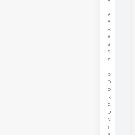
I
V
E
R
A
S
S
Y
,
D
O
O
R
C
O
N
T
R