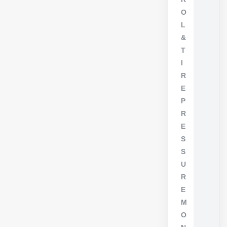
O
L
&
T
I
R
E
P
R
E
S
S
U
R
E
M
O