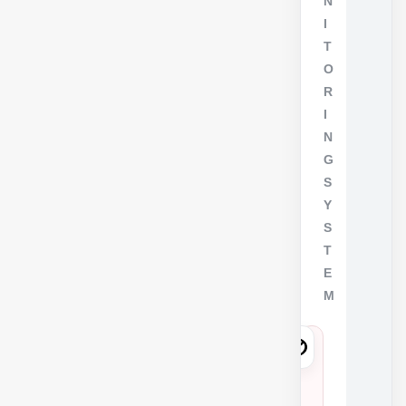
N
I
T
O
R
I
N
G
S
Y
S
T
E
M
8
9
7