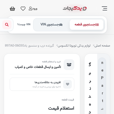
ورود
جستجوی قطعه
جستجوی VIN
G
VIN چیست؟
e
n
فحه اصلی
لوازم یدکی تویوتا لکسوس
گیرنده درب و سنسور باد
897A0-06030
u
i
خرید و استعلام قطعه
n
گ
تأمین و ارسال قطعات خاص و کمیاب
e
ی
P
ر
افزودن به علاقه‌مندی‌ها
a
ذخیره برای بررسی و خرید در آینده
ن
r
د
قیمت قطعه
t
ه
استعلام قیمت
ض
د