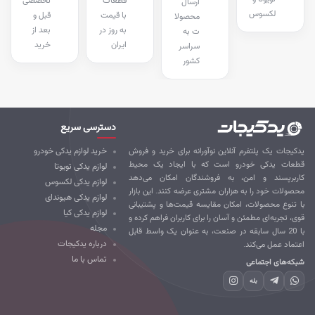
قطعات
تخصصی
ارسال
لکسوس
با قیمت
قبل و
محصولا
به روز در
بعد از
ت به
ایران
خرید
سراسر
کشور
دسترسی سریع
کیجات یک پلتفرم آنلاین نوآورانه برای خرید و فروش
خرید لوازم یدکی خودرو
طعات یدکی خودرو است که با ایجاد یک محیط
لوازم یدکی تویوتا
ربرپسند و امن، به فروشندگان امکان می‌دهد
لوازم یدکی لکسوس
صولات خود را به هزاران مشتری عرضه کنند. این بازار
لوازم یدکی هیوندای
 تنوع محصولات، امکان مقایسه قیمت‌ها و پشتیبانی
لوازم یدکی کیا
ی، تجربه‌ای مطمئن و آسان را برای کاربران فراهم کرده و
مجله
با 20 سال سابقه در صنعت، به عنوان یک واسط قابل
درباره یدکیجات
تماد عمل می‌کند.
تماس با ما
که‌های اجتماعی
بله