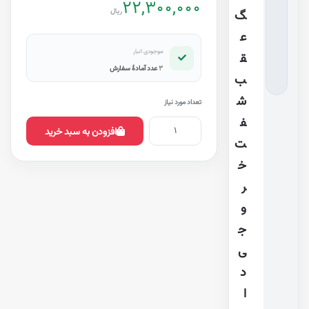
22,300,000
ریال
گ
ع
موجودی انبار
ق
3
عدد آمادهٔ سفارش
ب
ش
تعداد مورد نیاز
ف
افزودن به سبد خرید
ت
خ
ر
و
ج
ی
د
ا