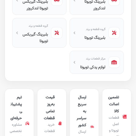
بلبرینگ تویوتا
بلبرینگ گیربکس
لندکروزر
تویوتا لندکروزر
گروه قطعه و برند
گروه قطعه و برند
بلبرینگ گیربکس
بلبرینگ تویوتا
تویوتا
مرکز قطعات برند
لوازم یدکی تویوتا
تضمین
ارسال
قیمت
تیم
اصالت
سریع
به‌روز
پشتیبان
کالا
به
تمامی
ی
قطعات
سراسر
قطعات
حرفه‌ای
اصل
خرید
مشاوره
کشور
تویوتا و
قطعات
تخصصی
ارسال