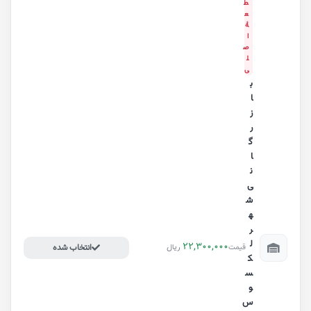
ط
ع
هٔ
ا
ص
ل
ی
ب
ا
ز
ر
گ
ا
ن
ی
ش
ه
ر
ل
22,300,000
ریال
قیمت
انتخاب شده
ک
س
و
س