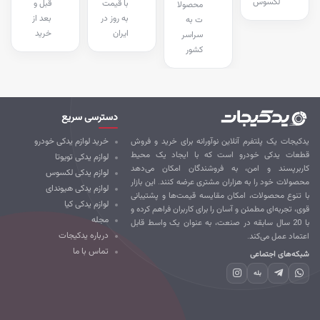
لکسوس
با قیمت
قبل و
محصولا
به روز در
بعد از
ت به
ایران
خرید
سراسر
کشور
دسترسی سریع
کیجات یک پلتفرم آنلاین نوآورانه برای خرید و فروش
خرید لوازم یدکی خودرو
طعات یدکی خودرو است که با ایجاد یک محیط
لوازم یدکی تویوتا
ربرپسند و امن، به فروشندگان امکان می‌دهد
لوازم یدکی لکسوس
صولات خود را به هزاران مشتری عرضه کنند. این بازار
لوازم یدکی هیوندای
 تنوع محصولات، امکان مقایسه قیمت‌ها و پشتیبانی
لوازم یدکی کیا
ی، تجربه‌ای مطمئن و آسان را برای کاربران فراهم کرده و
مجله
با 20 سال سابقه در صنعت، به عنوان یک واسط قابل
درباره یدکیجات
تماد عمل می‌کند.
تماس با ما
که‌های اجتماعی
بله