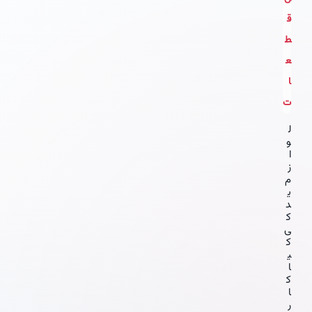
ق
ط
ع
ا
ت
ل
و
ا
ز
م
ی
د
ک
ی
ک
ی
ا
ک
ا
ر