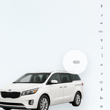
ق
ی
م
ت
و
ت
أ
م
ی
ن
ق
ط
ع