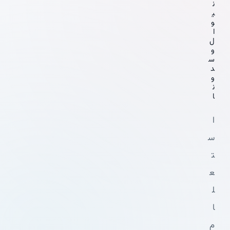
ن
ی
و
ا
ل
و
س
د
و
ن
ا
ا
س
ت
ع
ل
ا
م