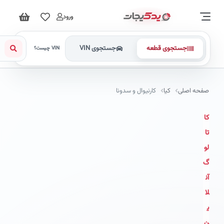
ورود
جستجوی قطعه
جستجوی VIN
VIN چیست؟
صفحه اصلی
کیا
کارنیوال و سدونا
کا
تا
لو
گ
آن
لا
ی
ن