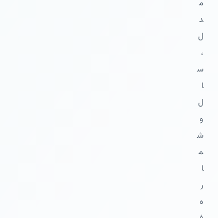
م
د
ل
،
س
ا
ل
و
ش
م
ا
ر
ه