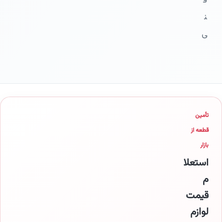
ف
ن
ی
تأمین
قطعه از
بازار
استعلا
م
قیمت
لوازم