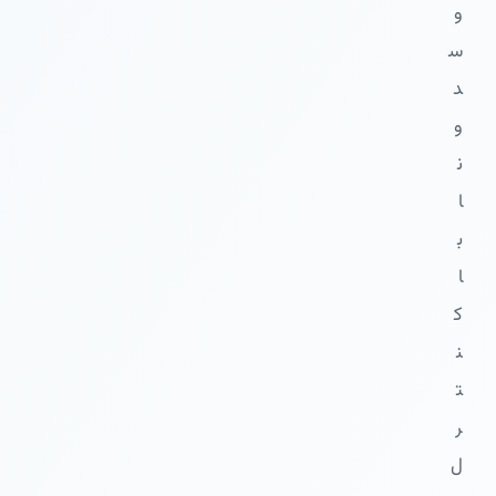
و
س
د
و
ن
ا
ب
ا
ک
ن
ت
ر
ل