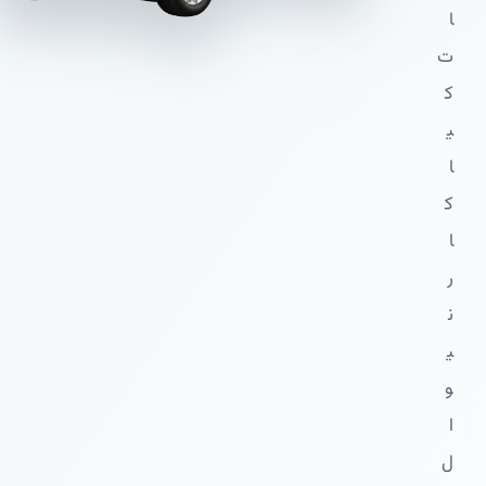
ا
ت
ک
ی
ا
ک
ا
ر
ن
ی
و
ا
ل