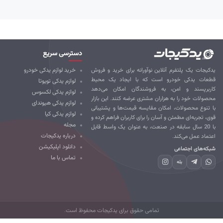
دسترسی سریع
کیجات یک پلتفرم آنلاین نوآورانه برای خرید و فروش
خرید لوازم یدکی خودرو
طعات یدکی خودرو است که با ایجاد یک محیط
لوازم یدکی تویوتا
ربرپسند و امن، به فروشندگان امکان می‌دهد
لوازم یدکی لکسوس
صولات خود را به هزاران مشتری عرضه کنند. این بازار
لوازم یدکی هیوندای
 تنوع محصولات، امکان مقایسه قیمت‌ها و پشتیبانی
لوازم یدکی کیا
ی، تجربه‌ای مطمئن و آسان را برای کاربران فراهم کرده و
مجله
با 20 سال سابقه در صنعت، به عنوان یک واسط قابل
درباره یدکیجات
تماد عمل می‌کند.
دانلود اپلیکیشن
که‌های اجتماعی
تماس با ما
بله
تمامی حقوق برای یدکیجات محفوظ است.