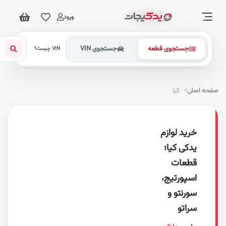
ورود
جستجوی قطعه
جستجوی VIN
VIN چیست؟
کیا
د لوازم
ی کیا؛
عات
ورتیج،
نتو و
تو