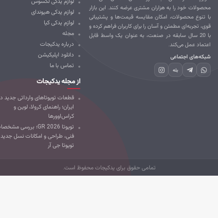
لوازم یدکی لکسوس
ا به هزاران مشتری عرضه کنند. این بازار
لوازم یدکی هیوندای
پ
لات، امکان مقایسه قیمت‌ها و پشتیبانی
لوازم یدکی کیا
3
 مطمئن و آسان را برای کاربران فراهم کرده و
مجله
ل سابقه در صنعت، به عنوان یک واسط قابل
درباره یدکیجات
‌کند.
پ
دانلود اپلیکیشن
m
ماعی
تماس با ما
بله
د
از مجله یدکیجات
ت
خ
قطعات تویوتاهای وارداتی جدید در
ایران؛ راهنمای کرولا، لوین و
کراس‌اوورها
تویوتا GR 2026؛ بررسی مشخصات
فنی، طراحی و امکانات نسل جدید
تویوتا جی آر
تمامی حقوق برای یدکیجات محفوظ است.