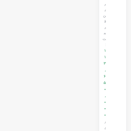
ر
ی
ن
ق
ی
م
ت
:
1
1
3
,
6
5
0
,
0
0
0
ر
ی