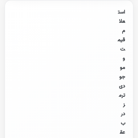
است
علا
م
قیم
ت
و
مو
جو
دی
ترم
ز
در
ب
عق