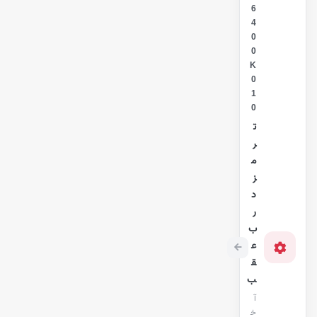
6
4
0
0
K
0
1
0
ت
ر
م
ز
د
ر
ب
ع
ق
ب
آ
خ