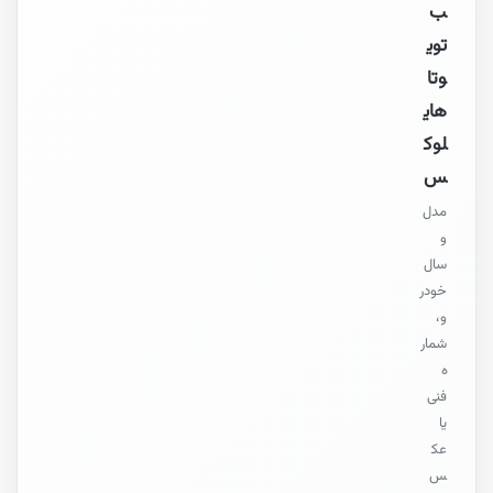
ب
توی
وتا
های
لوک
س
مدل
و
سال
خودر
و،
شمار
ه
فنی
یا
عک
س