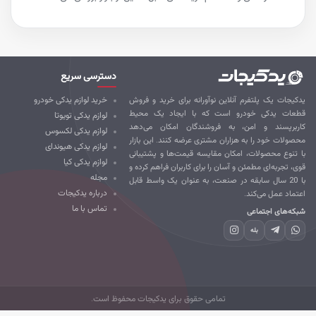
دسترسی سریع
کیجات یک پلتفرم آنلاین نوآورانه برای خرید و فروش
خرید لوازم یدکی خودرو
طعات یدکی خودرو است که با ایجاد یک محیط
لوازم یدکی تویوتا
ربرپسند و امن، به فروشندگان امکان می‌دهد
لوازم یدکی لکسوس
صولات خود را به هزاران مشتری عرضه کنند. این بازار
لوازم یدکی هیوندای
 تنوع محصولات، امکان مقایسه قیمت‌ها و پشتیبانی
لوازم یدکی کیا
ی، تجربه‌ای مطمئن و آسان را برای کاربران فراهم کرده و
مجله
با 20 سال سابقه در صنعت، به عنوان یک واسط قابل
درباره یدکیجات
تماد عمل می‌کند.
تماس با ما
که‌های اجتماعی
بله
تمامی حقوق برای یدکیجات محفوظ است.