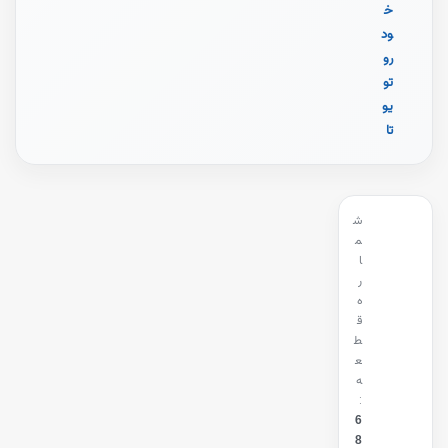
خ
ود
رو
تو
یو
تا
ش
م
ا
ر
ه
ق
ط
ع
ه
:
6
8