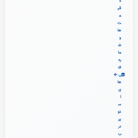
ه
قی
م
ت‌
ها
و
ش
ما
ره
فن
ی‌
ها
ی
ا
س
تو
پر
در
ب