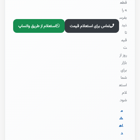
قطع
ه را
بفرس
تید
تماس برای استعلام قیمت
استعلام از طریق واتساپ
تا
قیم
ت
روز از
بازار
برای
شما
استع
لام
شود.
م
ش
اه
د