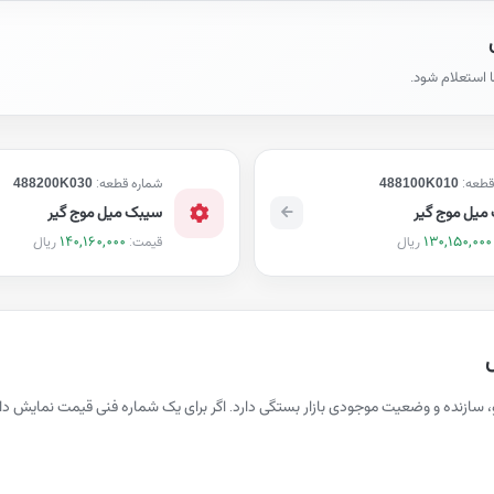
ا استعلام شود.
قطعه:
488100K010
شماره قطعه:
488200K030
میل موج گیر
سیبک میل موج گیر
140,160,000
130,150,000
ریال
ریال
قیمت:
، سازنده و وضعیت موجودی بازار بستگی دارد. اگر برای یک شماره فنی قیمت نمایش