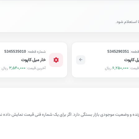
ا استعلام شود.
قطعه:
5345290351
شماره قطعه:
5345535010
ل کاپوت
خار میل کاپوت
3,540,000
6,250,000
ریال
ریال
قیمت:
آخرین قیمت:
زنده و وضعیت موجودی بازار بستگی دارد. اگر برای یک شماره فنی قیمت نمایش داد